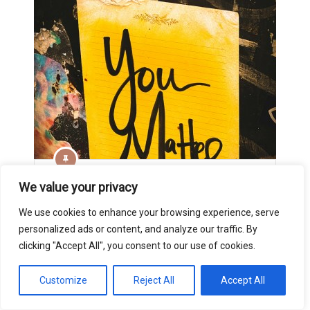
We value your privacy
Marie Lanfermann
28. Mai 2024
Auf dem Weg zu innerer Balance: Die
We use cookies to enhance your browsing experience, serve
Bedeutung der Selbstfürsorge
personalized ads or content, and analyze our traffic. By
clicking "Accept All", you consent to our use of cookies.
Customize
Reject All
Accept All
About The Author