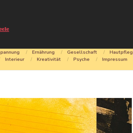
spannung
Ernährung
Gesellschaft
Hautpfle
Interieur
Kreativität
Psyche
Impressum