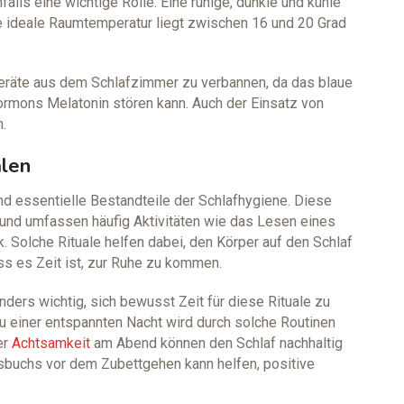
lls eine wichtige Rolle. Eine ruhige, dunkle und kühle
e ideale Raumtemperatur liegt zwischen 16 und 20 Grad
eräte aus dem Schlafzimmer zu verbannen, da das blaue
ormons Melatonin stören kann. Auch der Einsatz von
n.
alen
d essentielle Bestandteile der Schlafhygiene. Diese
 und umfassen häufig Aktivitäten wie das Lesen eines
 Solche Rituale helfen dabei, den Körper auf den Schlaf
ss es Zeit ist, zur Ruhe zu kommen.
nders wichtig, sich bewusst Zeit für diese Rituale zu
 einer entspannten Nacht wird durch solche Routinen
er
Achtsamkeit
am Abend können den Schlaf nachhaltig
sbuchs vor dem Zubettgehen kann helfen, positive