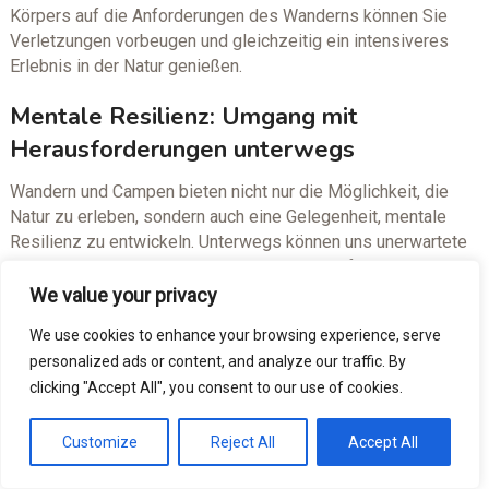
Körpers auf die Anforderungen des Wanderns können Sie
Verletzungen vorbeugen und gleichzeitig ein intensiveres
Erlebnis in der Natur genießen.
Mentale Resilienz: Umgang mit
Herausforderungen unterwegs
Wandern und Campen bieten nicht nur die Möglichkeit, die
Natur zu erleben, sondern auch eine Gelegenheit, mentale
Resilienz zu entwickeln. Unterwegs können uns unerwartete
Wetterbedingungen und körperliche Erschöpfung vor
Herausforderungen stellen.
Doch gerade in diesen
Momenten
We value your privacy
lernen wir, uns anzupassen und flexibel auf Veränderungen zu
We use cookies to enhance your browsing experience, serve
reagieren. Indem wir akzeptieren, dass wir nicht alles
personalized ads or content, and analyze our traffic. By
kontrollieren können, stärken wir unsere mentale
clicking "Accept All", you consent to our use of cookies.
Widerstandsfähigkeit und finden Wege, mit widrigen
Umständen umzugehen.
Customize
Reject All
Accept All
Der Umgang mit Herausforderungen unterwegs kann auch