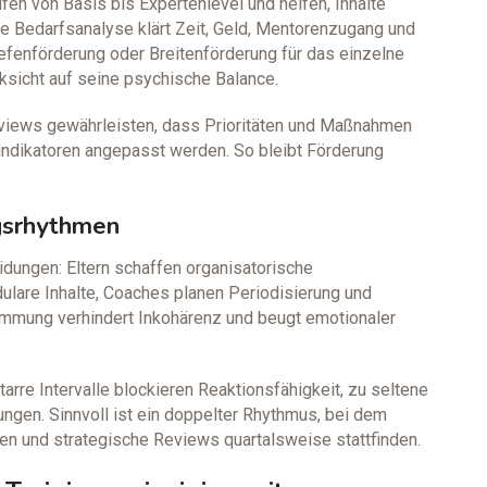
en von Basis bis Expertenlevel und helfen, Inhalte
te Bedarfsanalyse klärt Zeit, Geld, Mentorenzugang und
iefenförderung oder Breitenförderung für das einzelne
ksicht auf seine psychische Balance.
views gewährleisten, dass Prioritäten und Maßnahmen
ndikatoren angepasst werden. So bleibt Förderung
gsrhythmen
dungen: Eltern schaffen organisatorische
lare Inhalte, Coaches planen Periodisierung und
mmung verhindert Inkohärenz und beugt emotionaler
arre Intervalle blockieren Reaktionsfähigkeit, zu seltene
en. Sinnvoll ist ein doppelter Rhythmus, bei dem
en und strategische Reviews quartalsweise stattfinden.