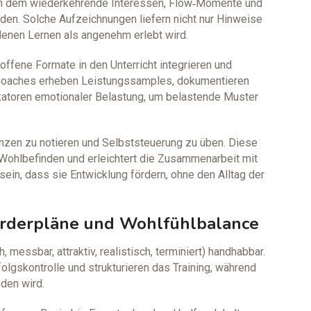
, in dem wiederkehrende Interessen, Flow‑Momente und
en. Solche Aufzeichnungen liefern nicht nur Hinweise
 denen Lernen als angenehm erlebt wird.
offene Formate in den Unterricht integrieren und
 Coaches erheben Leistungssamples, dokumentieren
katoren emotionaler Belastung, um belastende Muster
enzen zu notieren und Selbststeuerung zu üben. Diese
e Wohlbefinden und erleichtert die Zusammenarbeit mit
in, dass sie Entwicklung fördern, ohne den Alltag der
 Förderpläne und Wohlfühlbalance
messbar, attraktiv, realistisch, terminiert) handhabbar.
folgskontrolle und strukturieren das Training, während
den wird.