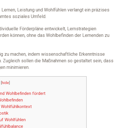
Lernen, Leistung und Wohlfühlen verlangt ein präzises
mmtes soziales Umfeld.
dividuelle Förderpläne entwickelt, Lernstrategien
werden können, ohne das Wohlbefinden der Lernenden zu
fähig zu machen, indem wissenschaftliche Erkenntnisse
n. Zugleich sollen die Maßnahmen so gestaltet sein, dass
gen minimieren.
[
hide
]
nd Wohlbefinden fördert
Wohlbefinden
 Wohlfühlkontext
ostik
auf Wohlfühlen
hlfühlbalance