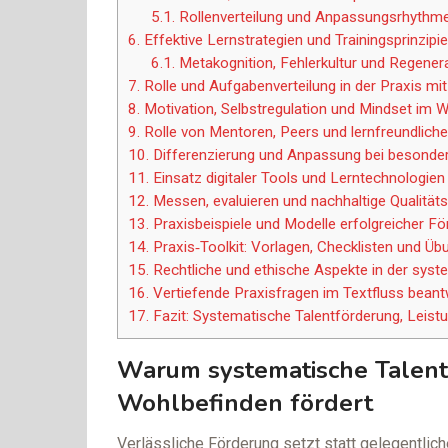
5.1.
Rollenverteilung und Anpassungsrhythm
6.
Effektive Lernstrategien und Trainingsprinzipi
6.1.
Metakognition, Fehlerkultur und Regener
7.
Rolle und Aufgabenverteilung in der Praxis mi
8.
Motivation, Selbstregulation und Mindset im 
9.
Rolle von Mentoren, Peers und lernfreundlic
10.
Differenzierung und Anpassung bei besonder
11.
Einsatz digitaler Tools und Lerntechnologien
12.
Messen, evaluieren und nachhaltige Qualitäts
13.
Praxisbeispiele und Modelle erfolgreicher F
14.
Praxis‑Toolkit: Vorlagen, Checklisten und Üb
15.
Rechtliche und ethische Aspekte in der syst
16.
Vertiefende Praxisfragen im Textfluss beant
17.
Fazit: Systematische Talentförderung, Leist
Warum systematische Talent
Wohlbefinden fördert
Verlässliche Förderung setzt statt gelegentlic