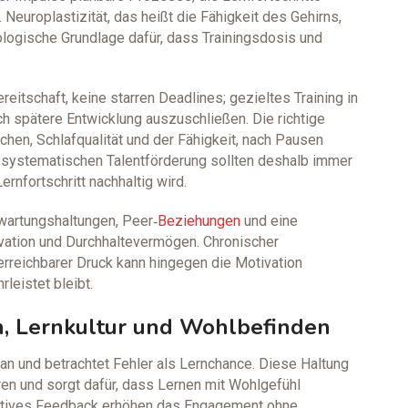
Neuroplastizität, das heißt die Fähigkeit des Gehirns,
iologische Grundlage dafür, dass Trainingsdosis und
itschaft, keine starren Deadlines; gezieltes Training in
ch spätere Entwicklung auszuschließen. Die richtige
en, Schlafqualität und der Fähigkeit, nach Pausen
 systematischen Talentförderung sollten deshalb immer
ernfortschritt nachhaltig wird.
wartungshaltungen, Peer‑
Beziehungen
und eine
vation und Durchhaltevermögen. Chronischer
 erreichbarer Druck kann hingegen die Motivation
leistet bleibt.
, Lernkultur und Wohlbefinden
 an und betrachtet Fehler als Lernchance. Diese Haltung
ren und sorgt dafür, dass Lernen mit Wohlgefühl
ruktives Feedback erhöhen das Engagement ohne