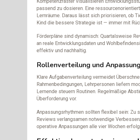
Kompetenzraster visualisieren Entwicklungsstuf
passend zu dosieren. Eine ressourcenorientier
Lernräume. Daraus lässt sich priorisieren, ob T
Kind die bessere Strategie ist — immer mit Rüc
Förderpläne sind dynamisch: Quartalsweise Re
an reale Entwicklungsdaten und Wohlbefindensi
effektiv und nachhaltig.
Rollenverteilung und Anpassun
Klare Aufgabenverteilung vermeidet Überschnei
Rahmenbedingungen, Lehrpersonen liefern modu
Lernende steuern Routinen. Regelmäßige Absti
Überforderung vor.
Anpassungsrhythmen sollten flexibel sein: Zu st
Reviews verlangsamen notwendige Verbesserung
operative Anpassungen alle vier Wochen erfolg