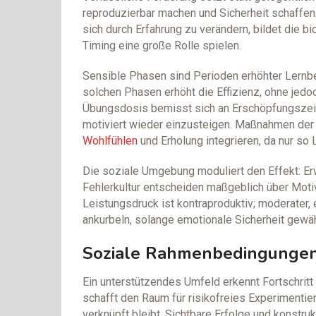
reproduzierbar machen und Sicherheit schaffen. 
sich durch Erfahrung zu verändern, bildet die b
Timing eine große Rolle spielen.
Sensible Phasen sind Perioden erhöhter Lernbere
solchen Phasen erhöht die Effizienz, ohne jedo
Übungsdosis bemisst sich an Erschöpfungszeich
motiviert wieder einzusteigen. Maßnahmen der
Wohlfühlen
und Erholung integrieren, da nur so L
Die soziale Umgebung moduliert den Effekt: Er
Fehlerkultur entscheiden maßgeblich über Moti
Leistungsdruck ist kontraproduktiv; moderater,
ankurbeln, solange emotionale Sicherheit gewähr
Soziale Rahmenbedingungen
Ein unterstützendes Umfeld erkennt Fortschritt
schafft den Raum für risikofreies Experimentie
verknüpft bleibt. Sichtbare Erfolge und konst