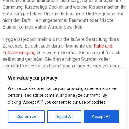
Kerzenlicht oder indirektem Licht sorgt für eine entspannte
Stimmung. Kuschelige Decken und weiche Kissen machen Ihr
Sofa zum perfekten Ort zum Entspannen. Und vergessen Sie
nicht den Duft – ein angenehmer Raumduft oder frische
Blumen können wahre Wunder bewirken.
Hygge ist jedoch mehr als nur die äußere Gestaltung Ihres
Zuhauses. Es geht auch darum, Momente der
Ruhe und
Entschleunigung
zu kreieren. Nehmen Sie sich Zeit für sich
selbst und genießen Sie diese ruhigen Stunden voller
Gemütlichkeit – sei es beim Lesen eines Buches vor dem
Kamin oder bei einem gemeinsamen Abendessen mit Ihren
We value your privacy
Liebsten ohne Ablenkungen wie Handys oder Fernseher.
We use cookies to enhance your browsing experience, serve
Geborgenheit und Glück finden im eigenen Zuhause – das ist
personalized ads or content, and analyze our traffic. By
Hygge! Verwandeln Sie Ihre vier Wände in einen Rückzugsort
clicking "Accept All", you consent to our use of cookies.
voller Behaglichkeit und laden Sie Ihre Sinne zum Verweilen
ein. Von stimmungsvoller Beleuchtung über sanfte Farben bis
Customize
Reject All
Accept All
hin zur Auswahl der richtigen Materialien – jede Kleinigkeit
trägt dazu bei, eine gemütliche Atmosphäre zu zaubern.