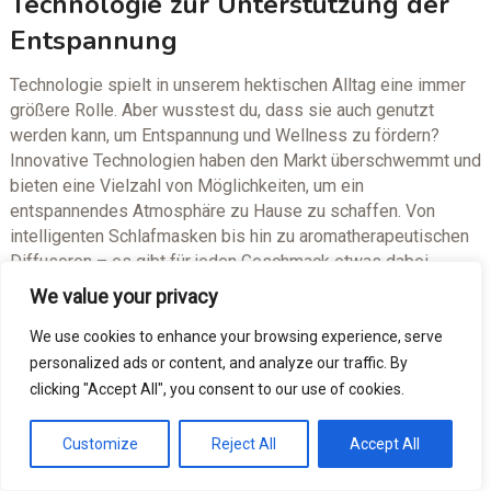
Technologie zur Unterstützung der
Entspannung
Technologie spielt in unserem hektischen Alltag eine immer
größere Rolle. Aber wusstest du, dass sie auch genutzt
werden kann, um Entspannung und Wellness zu fördern?
Innovative Technologien haben den Markt überschwemmt und
bieten eine Vielzahl von Möglichkeiten, um ein
entspannendes Atmosphäre zu Hause zu schaffen. Von
intelligenten Schlafmasken bis hin zu aromatherapeutischen
Diffusoren – es gibt für jeden Geschmack etwas dabei.
We value your privacy
Eine der aufregendsten technologischen Entwicklungen ist
die Einführung von Virtual-Reality-Anwendungen für die
We use cookies to enhance your browsing experience, serve
Entspannung. Mit einer VR-Brille kannst du in eine andere
personalized ads or content, and analyze our traffic. By
Welt eintauchen und stressige Gedanken loslassen. Tauche
clicking "Accept All", you consent to our use of cookies.
zum Beispiel in einen tropischen
Strand
oder einen ruhigen
Wald ein und genieße die Ruhe und Stille dieser virtuellen
Customize
Reject All
Accept All
Umgebung. Die Kombination aus realistischer Grafik,
Surround-Sound-Effekten und beruhigenden Bewegungen