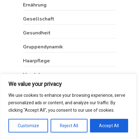
Ernährung
Gesellschaft
Gesundheit
Gruppendynamik
Haarpflege
Handeln
We value your privacy
Haustiere
We use cookies to enhance your browsing experience, serve
Hautpflege
personalized ads or content, and analyze our traffic. By
clicking "Accept All", you consent to our use of cookies.
Heilkräuter
Customize
Reject All
Accept All
Hochbegabung