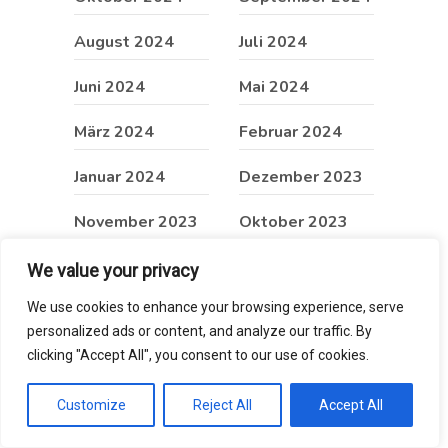
August 2024
Juli 2024
Juni 2024
Mai 2024
März 2024
Februar 2024
Januar 2024
Dezember 2023
November 2023
Oktober 2023
Juni 2023
Mai 2023
We value your privacy
We use cookies to enhance your browsing experience, serve
April 2023
März 2023
personalized ads or content, and analyze our traffic. By
Februar 2023
November 2022
clicking "Accept All", you consent to our use of cookies.
September 2022
Dezember 2021
Customize
Reject All
Accept All
Februar 2019
Januar 2019