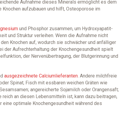
reichende Aufnahme dieses Minerals ermöglicht es dem
hte Knochen aufzubauen und hilft, Osteoporose im
gnesium
und Phosphor zusammen, um Hydroxyapatit-
gkeit und Struktur verleihen. Wenn die Aufnahme nicht
 den Knochen auf, wodurch sie schwächer und anfälliger
bei der Aufrechterhaltung der Knochengesundheit spielt
lfunktion, der Nervenübertragung, der Blutgerinnung und
nd
ausgezeichnete Calciumlieferanten
. Andere milchfreie
oder Spinat; Fisch mit essbaren weichen Gräten wie
Sesamsamen; angereicherte Sojamilch oder Orangensaft;
ie reich an diesen Lebensmitteln ist, kann dazu beitragen,
ür eine optimale Knochengesundheit während des